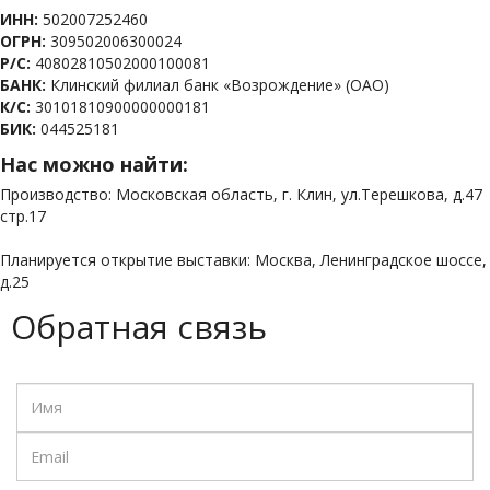
ИНН:
502007252460
ОГРН:
309502006300024
Р/С:
40802810502000100081
БАНК:
Клинский филиал банк «Возрождение» (ОАО)
К/С:
30101810900000000181
БИК:
044525181
Нас можно найти:
Производство: Московская область, г. Клин, ул.Терешкова, д.47
стр.17
Планируется открытие выставки: Москва, Ленинградское шоссе,
д.25
Обратная связь