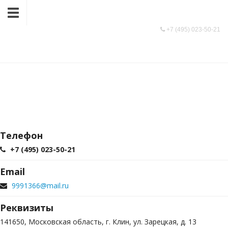
9991366@mail.ru
+7 (495) 023-50-21
Контактная информация
+7 (495) 023-50-21
/
КОНТАКТНАЯ ИНФОРМАЦИЯ
Телефон
+7 (495) 023-50-21
Email
9991366@mail.ru
Реквизиты
141650, Московская область, г. Клин, ул. Зарецкая, д. 13