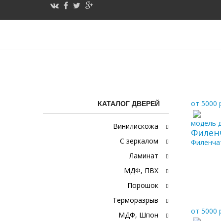
Каталог «Филёнчат
от 5000 
КАТАЛОГ ДВЕРЕЙ
модель д
Винилискожа
Филен
С зеркалом
Филенча
Ламинат
МДФ, ПВХ
Порошок
Терморазрыв
от 5000 
МДФ, Шпон