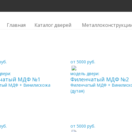
ый МДФ»
Главная
Каталог дверей
Металлоконструкци
руб.
от 5000 руб.
вери:
модель двери:
чатый МДФ №1
Филенчатый МДФ №2
тый МДФ + Винилискожа
Филенчатый МДФ + Винилиск
(дутая)
руб.
от 5000 руб.