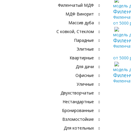
Филенчатый МДФ
модель д
Филен
МДФ Винорит
Филенча
Массив дуба
от 5000 
С ковкой, Стеклом
модель д
Филен
Парадные
Филенча
Элитные
Квартирные
от 5000 
Для дачи
модель д
Филен
Офисные
Филенча
Уличные
Двухстворчатые
Нестандартные
Бронированные
Взломостойкие
Для котельных