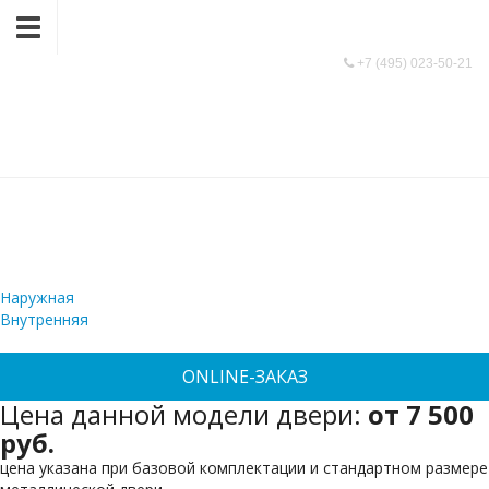
9991366@mail.ru
+7 (495) 023-50-21
Винилискожа +
+7 (495) 023-50-21
Винилискожа
/
ВИНИЛИСКОЖА + ВИНИЛИСКОЖА
Наружная
Внутренняя
ONLINE-ЗАКАЗ
Цена данной модели двери:
от 7 500
руб.
цена указана при базовой комплектации и стандартном размере